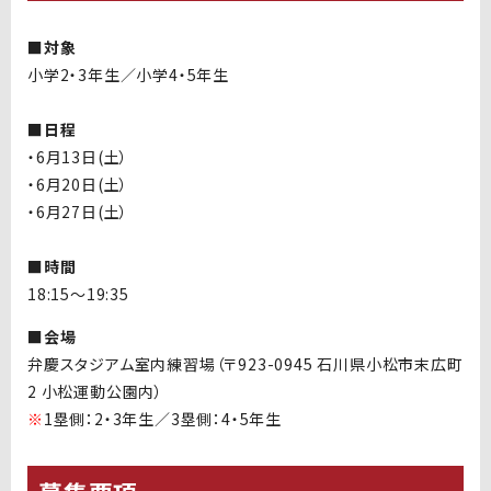
■対象
小学2・3年生／小学4・5年生
■日程
・6月13日(土）
・6月20日(土）
・6月27日(土）
■時間
18:15〜19:35
■会場
弁慶スタジアム室内練習場（〒923-0945 石川県小松市末広町
2 小松運動公園内）
※
1塁側：2・3年生／3塁側：4・5年生