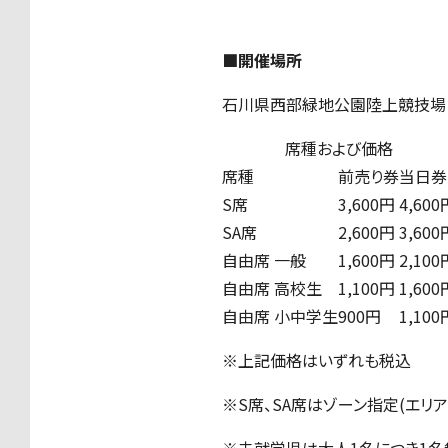
■開催場所
石川県西部緑地公園陸上競技場
席種および価格
席種
前売り券
当日券
S席
3,600円
4,600
SA席
2,600円
3,600
自由席 一般
1,600円
2,100
自由席 高校生
1,100円
1,600
自由席 小中学生
900円
1,100
※上記価格はいずれも税込
※S席、SA席はゾーン指定(エリア