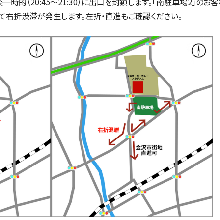
後一時的
（20:45〜21:30）
に出口を封鎖します。「南駐車場2」のお
にて右折渋滞が発生します。左折・直進もご確認ください。