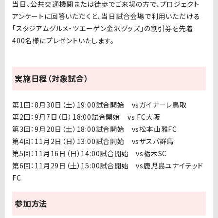
当日、公共交通機関または徒歩でご来場の方で、プロジェクト
アンケートに回答いただくと、当日試合会場で利用いただける
「スタジアムグルメ・ツエーゲン金沢グッズ」の割引券を先着
400名様にプレゼントいたします。
実施日程（対象試合）
第1回：8月30日（土）19:00試合開始
vs
ガイナーレ鳥取
第2回：9
月7日（日）18:00試合開始
vs FC
大阪
第3回：9
月20日（土）18:00試合開始
vs
松本山雅
FC
第4回：11
月2日（日）13:00試合開始
vs
ザスパ群馬
第5回：11
月16日（日）14:00試合開始
vs
栃木
SC
第6回：11
月29日（土）15:00試合開始
vs
鹿児島ユナイテッド
FC
参加方法