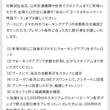
対象試合当日、公共交通機関や徒歩でスタジアムまでご来場い
ただき、会場入口付近に設置の「あるいてゴースタキャンペーン
特設ブース」までお越しください。
ブースにて、スマホ内のウォーキングアプリの歩数表示を確認さ
せていただき、プレゼント条件に合った方に割引券をお渡しいた
します。
（
1）来場の前にご自身のスマホにウォーキングアプリをダウンロ
ード
（2）ウォーキングアプリで歩数を計測しながらスタジアムまで歩
いてきてください。
（3）ブースにて、当日の歩数表示をスタッフに提示
（4）ツエーゲン金沢公式LINEアカウントにて、アンケートに回答
（5）アンケートに回答いただき、抽選にチャレンジ！
（6）スタッフと共に抽選画面を確認
※
当選すると1,000円分の
スタジアムグルメ・ツエーゲン金沢グ
ッズで使える
割引券をプレゼント。ハズレた方には、200円分の