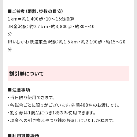
■ご参考（距離、歩数の目安）
1km＝約
1,400
歩・
10
～
15
分換算
JR金沢駅：約
2.7
ｋｍ・約
3,800
歩・約
30
～
40
分
IRいしかわ鉄道東金沢駅：約
1.5
ｋｍ・約
2,100
歩 ・約
15
～
20
分
割引券について
■注意事項
・当日限り使用できます。
・各試合ごとに限りがございます。先着400名のお渡しです。
・割引券は1商品につき1枚のみ使用できます。
・現金への引き換えやつり銭のお返しはいたしかねます。
■利用可能場所