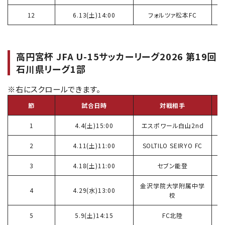
12
6.13(土)14:00
フォルツァ松本FC
高円宮杯 JFA U-15サッカーリーグ2026 第19回
石川県リーグ1部
節
試合日時
対戦相手
1
4.4(土)15:00
エスポワール白山2nd
2
4.11(土)11:00
SOLTILO SEIRYO FC
3
4.18(土)11:00
セブン能登
金沢学院大学附属中学
4
4.29(水)13:00
校
5
5.9(土)14:15
FC北陸