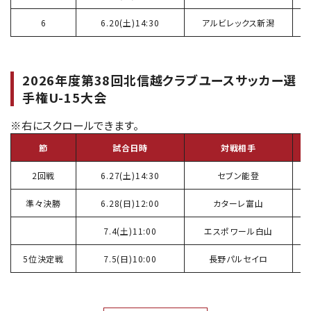
6
6.20(土)14:30
アルビレックス新潟
2026年度第38回北信越クラブユースサッカー選
⼿権U-15⼤会
節
試合日時
対戦相手
2回戦
6.27(土)14:30
セブン能登
準々決勝
6.28(日)12:00
カターレ富山
7.4(土)11:00
エスポワール白山
5位決定戦
7.5(日)10:00
長野パルセイロ