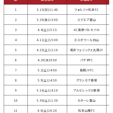
1
3.15(日)11:40
フォルツァ松本FC
2
3.20(金)13:00
スクエア富山
3
4.4(土)15:15
AC長野パルセイロ
4
4.11(土)15:00
エスポワール白山
5
4.25(土)12:10
坂井フェニックス丸岡JY
6
4.29(水)9:00
パテオFC
7
5.2(土)14:00
長岡JYFC
8
5.9(土)14:50
グランセナ新潟
9
5.16(土)14:10
アルビレックス新潟
10
5.30(土)11:30
カターレ富山
11
6.6(土)16:20
松本山雅FC