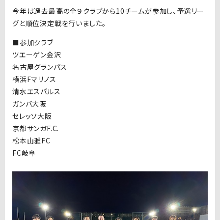
今年は過去最高の全９クラブから10チームが参加し、予選リー
グと順位決定戦を行いました。
■参加クラブ
ツエーゲン金沢
名古屋グランパス
横浜Fマリノス
清水エスパルス
ガンバ大阪
セレッソ大阪
京都サンガF.C.
松本山雅FC
FC岐阜