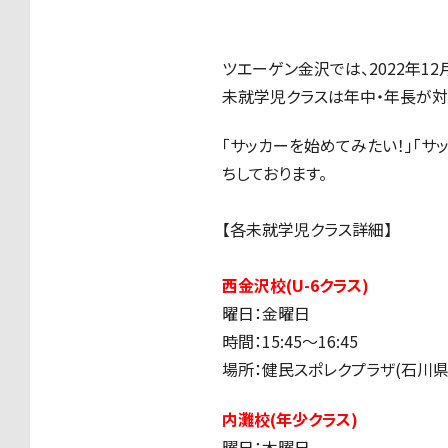
ツエーゲン金沢では、
2022
年
12
未就学児クラスは年中・年長が対
「サッカーを始めてみたい！」「サ
ちしております。
【各未就学児クラス詳細】
西金沢校(U-6クラス)
曜日：金曜日
時間：15:45〜16:45
場所：健民スポレクプラザ
(
石川
内灘校(年少クラス)
曜日：木曜日