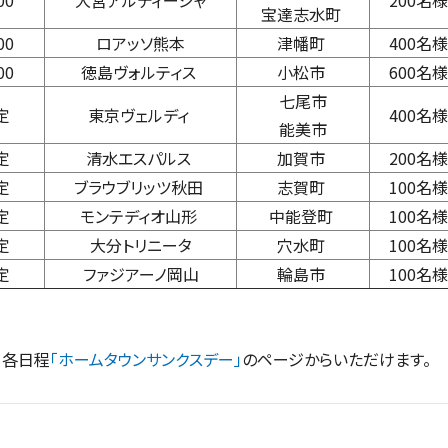
00
大宮アルディージャ
200名様
宝達志水町
00
ロアッソ熊本
津幡町
400名様
00
徳島ヴォルティス
小松市
600名様
七尾市
定
東京ヴェルディ
400名様
能美市
定
清水エスパルス
加賀市
200名様
定
ブラウブリッツ秋田
志賀町
100名様
定
モンテディオ山形
中能登町
100名様
定
大分トリニータ
穴水町
100名様
定
ファジアーノ岡山
輪島市
100名様
、各日程
「ホームタウンサンクスデー」
のページからいただけます。