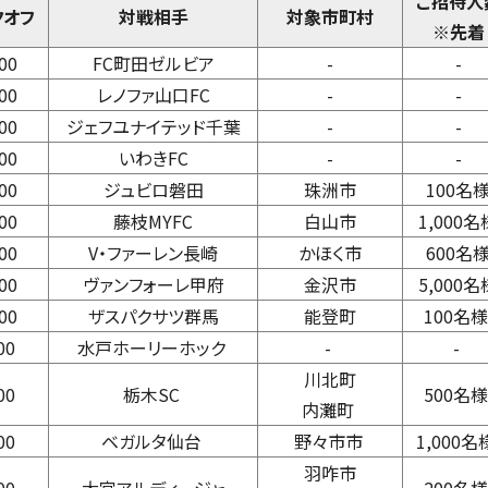
ご招待人
クオフ
対戦相手
対象市町村
※先着
00
FC町田ゼルビア
-
-
00
レノファ山口FC
-
-
00
ジェフユナイテッド千葉
-
-
00
いわきFC
-
-
00
ジュビロ磐田
珠洲市
100名
00
藤枝MYFC
白山市
1,000名
00
V・ファーレン長崎
かほく市
600名
00
ヴァンフォーレ甲府
金沢市
5,000名
00
ザスパクサツ群馬
能登町
100名様
:00
水戸ホーリーホック
-
-
川北町
:00
栃木SC
500名様
内灘町
00
ベガルタ仙台
野々市市
1,000名
羽咋市