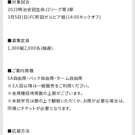
■対象試合
2023
明治安田生命
J2
リーグ第
3
節
3
月
5
日
(
日
)
FC
町田ゼルビア戦
(14:00
キックオフ
)
■募集定員
1,000
組
2,000
名
(
抽選
)
■ご案内席種
SA
自由席・バック自由席・ホーム自由席
※
3
人目以降は一般販売をご利用ください。
※各席種招待席数の上限がございます。
※未就学児は膝の上で観戦いただくか、お席が必要な場合は、
同様にチケットが必要となります。
■応募方法