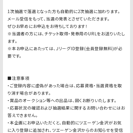
1
次抽選で落選となった方も自動的に
2
次抽選に加わります。
メール受信をもって、当選の発表とさせていただきます。
ぜひお早めにお申込をお待ちしております！
※当選者の方には、チケット取得・発券用の
URL
をお送りいたし
ます。
※本お申込にあたっては、Ｊリーグ
ID
登録
(
会員登録無料
)
が必
要です。
■注意事項
・ご登録内容に虚偽があった場合は、応募資格・当選資格を取
り消す場合があります。
・賞品のオークション等への出品は、固くお断りいたします。
・応募状況の確認および抽選結果に関するお問い合わせにはお
答えできません。
・本企画にお申込いただくと、自動的にツエーゲン金沢がお気
に入り登録に追加され、ツエーゲン金沢からのお知らせを受信