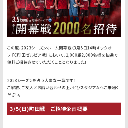
この度、
2023
シーズンホーム開幕戦（3月5日14時キックオ
フ
FC
町田ゼルビア戦）において、
1,000
組
2,000
名様を抽選で
無料ご招待させていただくこととなりました！
2023シーズンを占う大事な一戦です！
ご家族、ご友人とお誘い合わせの上、ぜひスタジアムへご来場く
ださい。
3/5(日)町田戦 ご招待企画概要