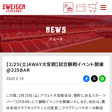
NEWS
ニュース
【2/25(土)AWAY大宮戦】試合観戦イベント開催
@225BAR
2023.2.14
この度、
2
月
25
日（土）アウェイ大宮戦当日、竪町にあるスポーツ
バー「
225BAR」
にて観戦イベントを開催いたします。当日は、廣
井友信クラブキャプテンと辻尾真二クラブアンバサダーの解説