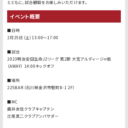
とともに、試合観戦をお楽しみいただけます。
イベント概要
■日時
2
月
25
日（土）
13:00
〜
17:00
■試合
2023明治安田生命J2リーグ 第2節 大宮アルディージャ戦
（AWAY） 14:00キックオフ
■
場所
225BAR
（石川県金沢市竪町8-1
2F
）
■MC
廣井友信クラブキャプテン
辻尾真二クラブアンバサダー