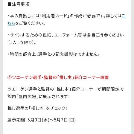
■注意事項
・本の貸出しには「利用者カード」の作成が必要です。詳しくは
こ
ちら
をご覧ください。
・サインするための色紙、ユニフォーム等は各自ご持参ください
（
1
人1点限り）。
・時間の都合上、選手との記念撮影はできません。
②ツエーゲン選手・監督の「推し本」紹介コーナー設置
ツエーゲン選手と監督の「推し本」紹介コーナーが期間限定で
館内「屋内広場」に展示されます！
推し選手の「推し本」をチェック！
展示期間：
5
月
3
日
(
水
)
～
5
月
7
日
(
日
)