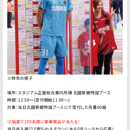
※昨年の様子
場所：スタジアム正面総合案内所横 北國新聞特設ブース
時間：12:50〜(受付開始11:00〜)
対象：当日北國新聞特設ブースにて受付した先着60組
②抽選で100名様に豪華景品が当たる！
当日各入場口で配られるチラシにあるQRコードから応募！