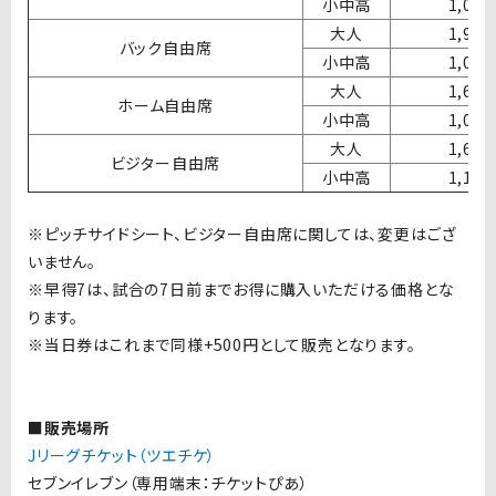
小中高
1,00
大人
1,90
バック自由席
小中高
1,00
大人
1,60
ホーム自由席
小中高
1,00
大人
1,60
ビジター自由席
小中高
1,10
※ピッチサイドシート、ビジター自由席に関しては、変更はござ
いません。
※早得7は、試合の7日前までお得に購入いただける価格とな
ります。
※当日券はこれまで同様+500円として販売となります。
■販売場所
Jリーグチケット（ツエチケ）
セブンイレブン（専用端末：チケットぴあ）