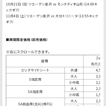
10月22日（日）ツエーゲン金沢 vs モンテディオ山形
（14:00キ
ックオフ）
11月4日（土）ツエーゲン金沢 vs 大分トリニータ
（13:55キック
オフ）
■期間限定価格（前売価格）
Zwel
座種
先行/割
ピッチサイドシート
共通
4,50
大人
3,10
S指定席
小中高
2,00
大人
2,10
SA指定席
小中高
1,50
大人
2,10
SA自由席(北A)(南FG)