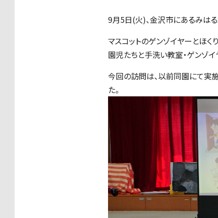
9
月
5
日
(
火
)
、金沢市にあるみはる
マスコットのゲンゾイヤーとほく
園児たちと手洗い教室・ゲンゾイ
今回の訪問は、以前同園にて実施
た。