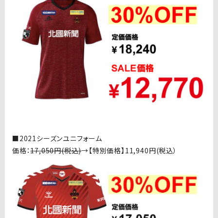
■
2021シーズンユニフォーム
価格：
17,050
円
(
税込
)
→【特別価格】
11,940
円
(
税込）