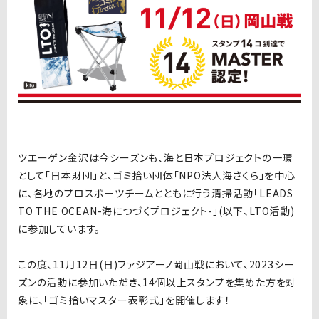
ツエーゲン金沢は今シーズンも、海と日本プロジェクトの一環
として「日本財団」と、ゴミ拾い団体「
NPO
法人海さくら」を中心
に、各地のプロスポーツチームとともに行う清掃活動「
LEADS
TO THE OCEAN-
海につづくプロジェクト
-
」
(
以下、
LTO
活動
)
に参加しています。
この度、
11
月
12
日
(
日
)
ファジアーノ岡山戦において、
2023
シー
ズンの活動に参加いただき、
14
個以上スタンプを集めた方を対
象に、「ゴミ拾いマスター表彰式」を開催します！