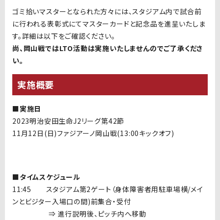
ゴミ拾いマスターとなられた方々には、スタジアム内で試合前
に行われる表彰式にてマスターカードと記念品を進呈いたしま
す。詳細は以下をご確認ください。
尚、岡山戦ではLTO活動は実施いたしませんのでご了承くださ
い。
実施概要
■実施日
2023明治安田生命J2リーグ第42節
11
月
12
日
(
日
)
ファジアーノ岡山戦(13:00キックオフ)
■タイムスケジュール
11:45
スタジアム第
2
ゲート（身体障害者用駐車場横/メイ
ンとビジター入場口の間)前集合・受付
⇒ 進行説明後、ピッチ内へ移動