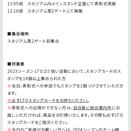
12:05
頃 スタジアム内メインスタンド正面にて表彰式実施
12:10
頃 スタジアム第
2
ゲートにて解散
■集合場所
スタジアム第
2
ゲート前集合
■対象者
2023
シーズン
LTO
ゴミ拾い活動において、スタンプカードのス
タンプを
14
個以上集められた方
※
当日、表彰式への参加でもスタンプを
1
個つけさせていただき
ます。
※
必ず
LTO
スタンプカードをお持ちください。
※
表彰式への出席ができない方は、
試合後に総合案内所
にお
越しいただければ、賞品をお引換いたします。その際も必ず
LTO
スタンプカードをご提示ください。
※
当日のご来場がお難しい方へは、
2024
シーズンのホーム開