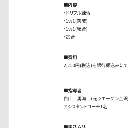
■内容
・ドリブル練習
・
1vs1(
突破
)
・
1vs1(
総合
)
・試合
■費用
2,750円
(
税込
)を銀行
振込みにて
■指導者
白山 勇海
(
元ツエーゲン金沢
アシスタントコーチ
1
名
■申込方法