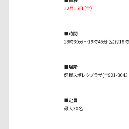
■日程
12月15日（金）
■時間
18時
30
分～
19
時
45
分（受付
18
時
■場所
健民スポレクプラザ
(
〒
921-8043
■定員
最大
30
名