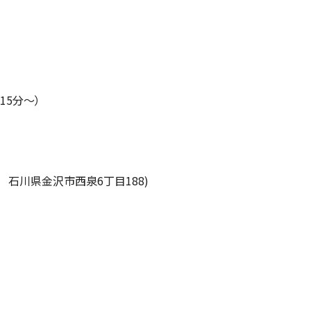
15
分～）
石川県金沢市西泉
6
丁目
188)