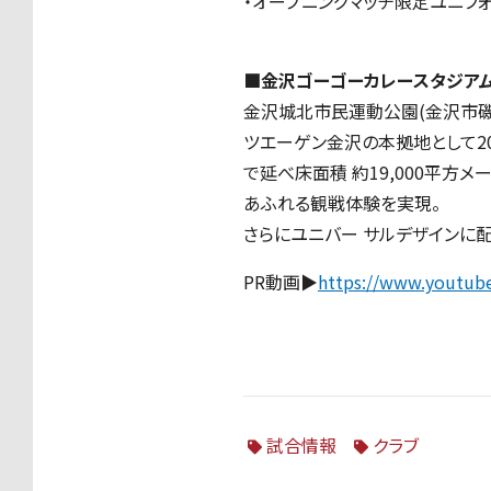
・オープニングマッチ限定ユニフ
■金沢ゴーゴーカレースタジア
金沢城北市⺠運動公園(金沢市磯
ツエーゲン金沢の本拠地として20
で延べ床面積 約19,000平方
あふれる観戦体験を実現。
さらにユニバー サルデザイン
PR動画▶
https://www.youtub
試合情報
クラブ