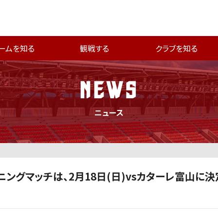
ームを知る
観戦する
クラブを知る
NEWS
ニュース
ングマッチは、2月18日(日)vsカターレ富山に決