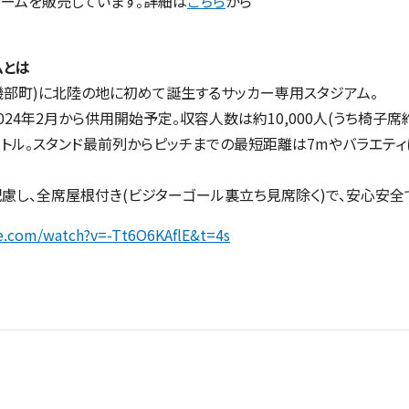
ォームを販売しています。詳細は
こちら
から
ムとは
部町)に北陸の地に初めて誕生するサッカー専用スタジアム。
24年2月から供用開始予定。収容人数は約10,000人(うち椅子席約8
メートル。スタンド最前列からピッチまでの最短距離は7mやバラエテ
に配慮し、全席屋根付き(ビジターゴール裏立ち見席除く)で、安心安
e.com/watch?v=-Tt6O6KAflE&t=4s