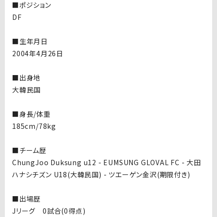
■ポジション
DF
■生年月日
2004年4月26日
■出身地
大韓民国
■身長/体重
185cm/78kg
■チーム歴
ChungJoo Duksung u12 - EUMSUNG GLOVAL FC - 大田
ハナシチズン U18(大韓民国) - ツエーゲン金沢(期限付き)
■出場歴
Jリーグ 0試合(0得点)