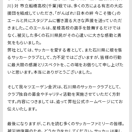
川) 対 市立船橋高校(千葉)戦では、多くの方による有志の大応
援団を結成していただき、「
がんばれ！日本の絆 今こそ強く」の
エールと共にスタジアムに響き渡る大きな声援を送っていただ
きました。このエールは、星稜高校の選手を鼓舞するだけでは
なく、被災した多くの石川県民がその心遣いに大きな感動と勇
気をもらいました。
弊社としては、サッカーを愛する者として、また石川県に根を張
るサッカークラブとして、力不足ではございますが、皆様の行動
に最大限の感謝とリスペクトを、この場をお借りして申し上げた
いと思います。本当にありがとうございました。
そして我々ツエーゲン金沢は、石川県のサッカークラブとして、
クラブ独自の募金やチャリティ活動を実施させていただく方針
です。内容につきましては、追って弊社公式ホームページにてお
伝えいたします。
最後になりますが、これを読む多くのサッカーファミリーの皆様。
被災地復興のため、どうか力をかしてください。サッカーは楽し