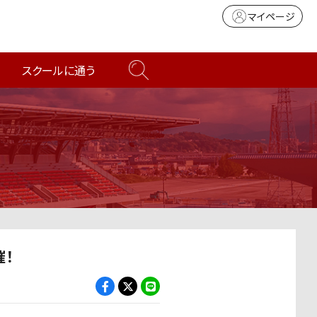
マイページ
スクールに通う
催！