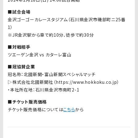
■試合会場
金沢ゴーゴーカレースタジアム（石川県金沢市磯部町ニ25番
1）
※JR金沢駅から車で約10分、徒歩で約30分
■対戦相手
ツエーゲン金沢 vs カターレ富山
■冠協賛企業
冠名称：北國新聞・富山新聞スペシャルマッチ
▷株式会社北國新聞社（https://www.hokkoku.co.jp）
・本社所在地：石川県金沢市南町2-1
■チケット販売価格
チケット販売価格については
こちら
から