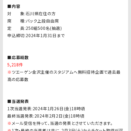
■内容
対 象:石川県在住の方
席 種:バック上段自由席
定 員:250組500名(抽選)
申込締切:2024年1月31日まで
■応募総数
5,218件
※
ツエーゲン金沢主催のスタジアムへ無料招待企画で過去最
高の応募数
■当選発表
1次当選発表:2024年1月26日(金)18時頃
最終当選発表:2024年2月2日(金)18時頃
※
メール受信を持って、当選の発表とさせていただきます。
※
1次・最終の当選者は共に、2月3日(土)からチケット取得が可