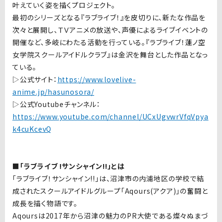
叶えていく姿を描くプロジェクト。
最初のシリーズとなる『ラブライブ！』を皮切りに、新たな作品を
次々と展開し、ＴＶアニメの放送や、声優によるライブイベントの
開催など、多岐にわたる活動を行っている。『ラブライブ！蓮ノ空
女学院スクールアイドルクラブ』は金沢を舞台とした作品となっ
ている。
▷公式サイト：
https://www.lovelive-
anime.jp/hasunosora/
▷
公式Youtubeチャンネル：
https://www.youtube.com/channel/UCxUgvwrVfqVpya
k4cuKcevQ
■「ラブライブ !サンシャイン!!」とは
「ラブライブ！サンシャイン!!」は、沼津市の内浦地区の学校で結
成されたスクールアイドルグループ「Aqours(アクア)」の奮闘と
成長を描く物語です。
Aqoursは2017年から沼津の魅力のPR大使である燦々ぬまづ