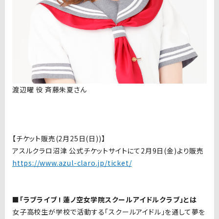
渡辺曜 役 斉藤朱夏さん
【チケット販売(2月25日(日))】
アスルクラロ沼津
公式チケットサイトにて
2
月
9
日
(
金
)
より
販売
https://www.azul-claro.jp/ticket/
■「ラブライブ ! 蓮ノ空女学院スクールアイドルクラブ」とは
女子高校生が学校で活動する「スクールアイドル」を通して夢を