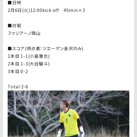
■日時
2月6日(火)12:00kick off 45min×3
■対戦
ファジアーノ岡山
■スコア(得点者：ツエーゲン金沢のみ)
1本目 1-1(小島雅也)
2本目 1-3(大谷駿斗)
3本目 0-2
Total 2-6