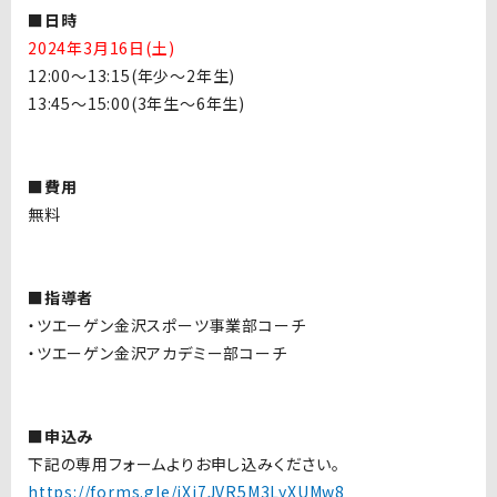
■
日時
2024年3月16日(土)
12:00～13:15(年少～2年生)
13:45～15:00(3年生～6年生)
■
費用
無料
■
指導者
・ツエーゲン金沢スポーツ事業部コーチ
・ツエーゲン金沢アカデミー部コーチ
■
申込み
下記の専用フォームよりお申し込みください。
https://forms.gle/iXj7JVR5M3LyXUMw8