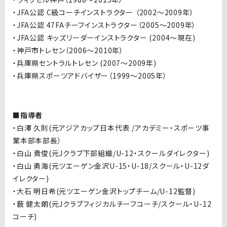
・
JFA
公認
C
級コーチインストラクター （
2002
～
2009
年）
・
JFA
公認
47FA
チーフインストラクター（
2005
～
2009
年）
・
JFA
公認 キッズリーダーインストラクター
(2004
～現在
)
・神戸市トレセン（
2006
～
2010
年）
・兵庫県セントラルトレセン
(2007
～
2009
年
)
・兵庫県スポーツアドバイザー（
1999
～
2005
年）
■指導者
・白澤 久則
(
元アジアカップ日本代表
/
アカデミー・スポーツ事
業本部本部長）
・白山 貴俊
(
元
J
クラブ下部組織
/U-12
・スクールダイレクター
)
・白山 勇海
(
元ツエーゲン金沢
U-15
・
U-18/
スクール・
U-12
ダ
イレクター
)
・大石 明日希
(
元ツエーゲン金沢トップチーム
/U-12
監督
)
・薮 健太朗
(
元
J
クラブフィジカルチーフコーチ
/
スクール・
U-12
コーチ
)