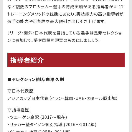
など複数のプロサッカー選手の育成実績がある指導者が
U-12
トレーニングメソッドの統括にあたり、実技能力の高い指導者が
選手の能力や可能性を最大限引き出し引き上げます。
J
リーグ・海外・日本代表を目指している選手は是非セレクショ
ンに参加して、夢や目標を現実のものにしましょう。
指導者紹介
■セレクション統括:白澤 久則
▽日本代表歴
アジアカップ日本代表（イラン・韓国・
UAE
・カタール戦出場）
▽
指導経歴
・ツエーゲン金沢
(2017
～現在
)
・サッカー塾タイソン個別指導
(2016
～
2017
年
)
・ヴィッセル神戸（
1988
～
2015
年）