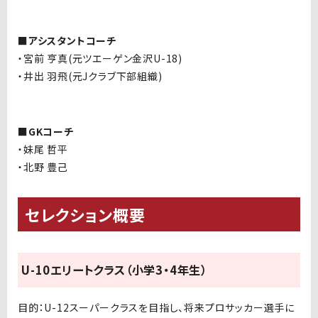
■アシスタントコーチ
・宮前 亨真
(
元ツエーゲン金沢
U-18)
・井出 羽飛
(
元
J
クラブ下部組織
)
■GKコーチ
・妹尾 哲平
・北野 豊己
セレクション概要
U-10
エリートクラス（小学3・4年生）
目的：
U-12
スーパークラスを目指し、将来プロサッカー選手に