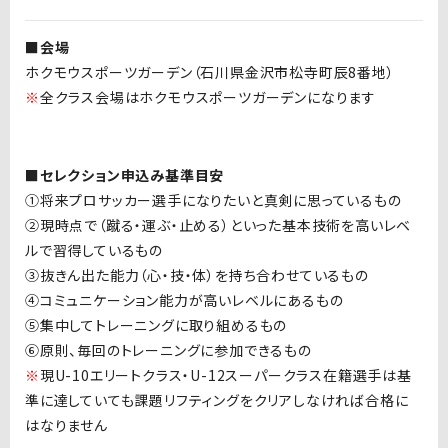
■会場
ホクモウスポーツガーデン（石川県金沢市松寺町辰
8
番地）
※
全クラス会場はホクモウスポーツガーデンになります
■セレクション申込み基準目安
①将来プロサッカー選手になりたいと真剣に思っているもの
②現時点で（蹴る・運ぶ・止める）といった基本技術を高いレベ
ルで習得しているもの
③抜きん出た能力（心・技・体）を持ち合わせているもの
④コミュニケーション能力が高いレベルにあるもの
⑤集中してトレーニングに取り組めるもの
⑥原則、毎回のトレーニングに参加できるもの
※
現
U-10
エリートクラス・
U-12
スーパークラス在籍選手は基
準に達していても課題リフティングをクリアしなければ合格に
はなりません