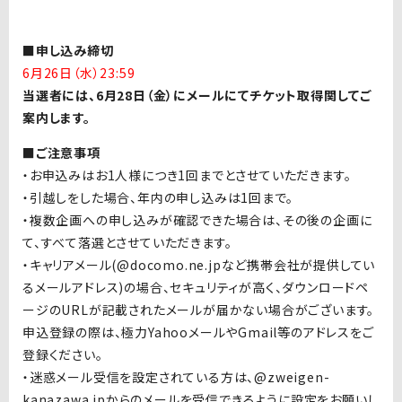
■申し込み締切
6月26日（水）23:59
当選者には、6月28日（金）にメールにてチケット取得関してご
案内します。
■ご注意事項
・お申込みはお
1
人様につき
1
回までとさせていただきます。
・引越しをした場合、年内の申し込みは1回まで。
・複数企画への申し込みが確認できた場合は、その後の企画に
て、すべて落選とさせていただきます。
・キャリアメール
(@docomo.ne.jp
など携帯会社が提供してい
るメールアドレス
)
の場合、セキュリティが高く、ダウンロードペ
ージの
URL
が記載されたメールが届かない場合がございます。
申込登録の際は、極力
Yahoo
メールや
Gmail
等のアドレスをご
登録ください。
・迷惑メール受信を設定されている方は、
@zweigen-
kanazawa.jp
からのメールを受信できるように設定をお願いし