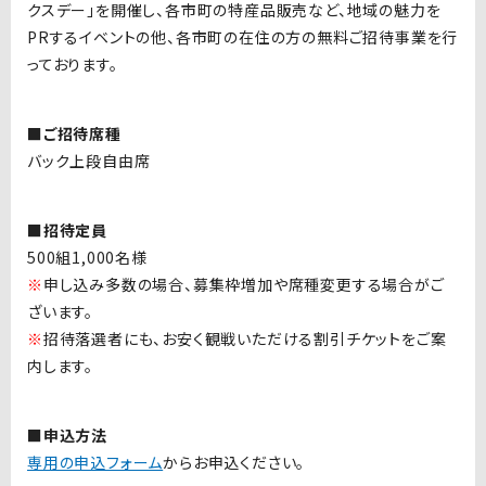
クスデー」を開催し、各市町の特産品販売など、地域の魅力を
PR
するイベントの他、各市町の在住の方の無料ご招待事業を行
っております。
■ご招待席種
バック上段自由席
■招待定員
500組1,000名様
※
申し込み多数の場合、募集枠増加や席種変更する場合がご
ざいます。
※
招待落選者にも、お安く観戦いただける割引チケットをご案
内します。
■申込方法
専用の申込フォーム
からお申込ください。