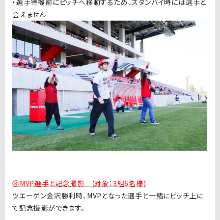
・選手待機前にピッチへ移動するため、スタンバイ時には選手と
会えません
⑧MVP選手と記念撮影 (対象：3組6名様
)
ツエーゲン金沢勝利時、
MVP
となった選手と一緒にピッチ上に
て記念撮影ができます。