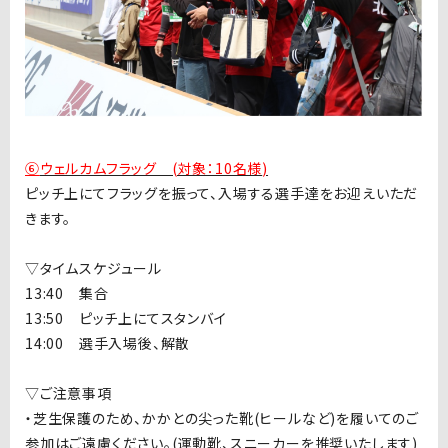
⑥
ウェルカムフラッグ (対象：10名様
)
ピッチ上にてフラッグを振って、入場する選手達をお迎えいただ
きます。
▽タイムスケジュール
13:40
集合
13:50
ピッチ上にてスタンバイ
14:00
選手入場後、解散
▽
ご注意事項
・芝生保護のため、かかとの尖った靴
(
ヒールなど
)
を履いてのご
参加はご遠慮ください。
(
運動靴、スニーカーを推奨いたします
)