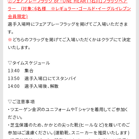
⑦
フェアプレーフラッグ or 「ONE HEART!石川」フラッグベア
ラー (対象：6名様 ※レギュラー・ゴールド・イーグルイレブン
会員限定)
選手入場時にフェアプレーフラッグを掲げてご入場いただきま
す。
※
どちらのフラッグを掲げてご入場いただくかはクラブにて決定
いたします。
▽タイムスケジュール
13:40
集合
13:50
選手入場口にてスタンバイ
14:00
選手入場後、解散
▽ご注意事項
・ツエーゲン金沢のユニフォームや
T
シャツを着用してご参加く
ださい。
・芝生保護のため、かかとの尖った靴
(
ヒールなど
)
を履いてのご
参加はご遠慮ください。
(
運動靴、スニーカーを推奨いたします
)