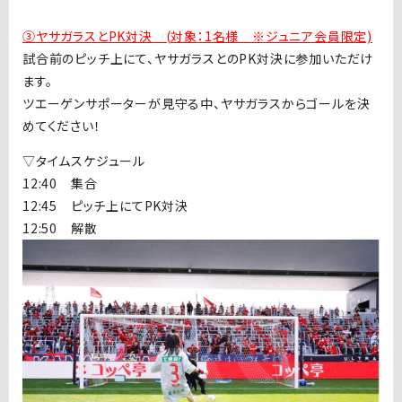
③
ヤサガラスとPK対決 (対象：1名様 ※ジュニア会員限定)
試合前のピッチ上にて、ヤサガラスとの
PK
対決に参加いただけ
ます。
ツエーゲンサポーターが見守る中、ヤサガラスからゴールを決
めてください！
▽タイムスケジュール
12:40
集合
12:45
ピッチ上にて
PK
対決
12:50
解散