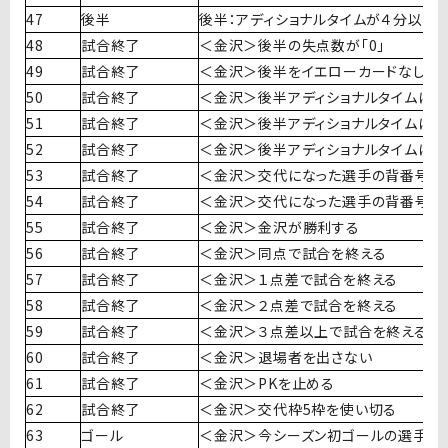
47
後半
後半：アディショナルタイムが４分以上
48
試合終了
＜金沢＞後半の失点数が「0」
49
試合終了
＜金沢＞後半をイエローカードなしで
50
試合終了
＜金沢＞後半アディショナルタイムに
51
試合終了
＜金沢＞後半アディショナルタイムに失
52
試合終了
＜金沢＞後半アディショナルタイムに
53
試合終了
＜金沢＞交代になった選手の背番号を
54
試合終了
＜金沢＞交代になった選手の背番号を
55
試合終了
＜金沢＞金沢が勝利する
56
試合終了
＜金沢＞同点で試合を終える
57
試合終了
＜金沢＞１点差で試合を終える
58
試合終了
＜金沢＞２点差で試合を終える
59
試合終了
＜金沢＞３点差以上で試合を終える
60
試合終了
＜金沢＞退場者を出さない
61
試合終了
＜金沢＞PKを止める
62
試合終了
＜金沢＞交代枠5枠を使い切る
63
ゴール
＜金沢＞今シーズン初ゴールの選手が