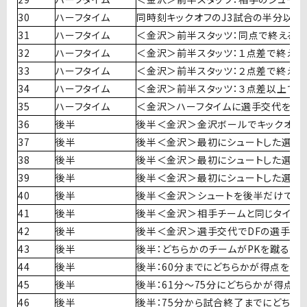
30
ハーフタイム
同時刻キックオフのJ3試合の半分以上
31
ハーフタイム
＜金沢＞前半スタッツ：同点で終える
32
ハーフタイム
＜金沢＞前半スタッツ：１点差で終える
33
ハーフタイム
＜金沢＞前半スタッツ：２点差で終える
34
ハーフタイム
＜金沢＞前半スタッツ：３点差以上で終
35
ハーフタイム
＜金沢＞ハーフタイムに選手交代をす
36
後半
後半＜金沢＞金沢ボールでキックオフ
37
後半
後半＜金沢＞最初にシュートした選手
38
後半
後半＜金沢＞最初にシュートした選手
39
後半
後半＜金沢＞最初にシュートした選手
40
後半
後半＜金沢＞シュートを後半だけで３
41
後半
後半＜金沢＞相手チームと同じタイミン
42
後半
後半＜金沢＞選手交代でDFの選手を投
43
後半
後半：どちらかのチームがPKを蹴る
44
後半
後半：60分までにどちらかが得点を奪
45
後半
後半：61分〜75分にどちらかが得点を
46
後半
後半：75分から試合終了までにどちら