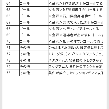
64
ゴール
＜金沢＞FW登録選手がゴールする
65
ゴール
＜金沢＞MF登録選手がゴールする
66
ゴール
＜金沢＞石川県出身選手がゴールする
67
ゴール
＜金沢＞交代で入った選手がゴールす
68
ゴール
＜金沢＞ヘディングでゴールする
69
ゴール
＜金沢＞退場者が出た後にゴールする
70
ゴール
＜金沢＞相手のオウンゴールで得点す
71
その他
公式LINE友達数が、設定値に達している（
72
その他
Jリーグ公式アプリ：スタジアムチェックイ
73
その他
スタジアム入場者数の下１ケタが７
74
その他
スタジアム入場者数の下２ケタを足す
75
その他
条件が成立したミッションが２２以下