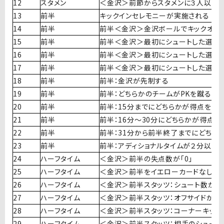
12
スタメン
＜金沢＞前節からスタメンに３人以上
13
前半
キックインセレモニーが実施される
14
前半
前半＜金沢＞金沢ボールでキックオフ
15
前半
前半＜金沢＞最初にシュートした選手
16
前半
前半＜金沢＞最初にシュートした選手
17
前半
前半＜金沢＞最初にシュートした選手
18
前半
前半：金沢が先制する
19
前半
前半：どちらかのチームがPKを蹴る
20
前半
前半：15分までにどちらかが得点を奪
21
前半
前半：16分〜30分にどちらかが得点を
22
前半
前半：31分から前半終了までにどちら
23
前半
前半：アディショナルタイムが２分以上
24
ハーフタイム
＜金沢＞前半の失点数が「0」
25
ハーフタイム
＜金沢＞前半をイエローカードなしで
26
ハーフタイム
＜金沢＞前半スタッツ：シュート数が5
27
ハーフタイム
＜金沢＞前半スタッツ：オフサイドが3
28
ハーフタイム
＜金沢＞前半スタッツ：コーナーキック
29
ハーフタイム
＜金沢＞前半スタッツ：相手のシュート