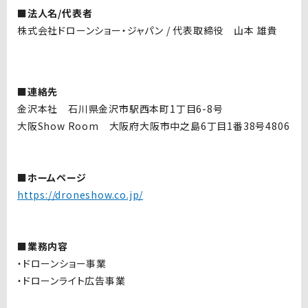
■法人名/代表者
株式会社ドローンショー・ジャパン
/
代表取締役 山本 雄貴
■連絡先
金沢本社 石川県金沢市駅西本町
1
丁目
6-8
号
大阪
Show Room
大阪府大阪市中之島
6
丁目
1
番
38
号
4806
■ホームページ
https://droneshow.co.jp/
■業務内容
・ドローンショー事業
・ドローンライト広告事業