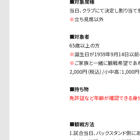
■対象席種
当日、クラブにて決定し割り当て
※
立ち見席以外
■対象者
65歳以上の方
※
誕生日が1959年9月14日以前
※
ご家族と一緒に観戦希望であれ
2,000円（税込）/小中高：1,000
■持ち物
免許証など年齢が確認できる身
■観戦方法
1.試合当日、バックスタンド側に