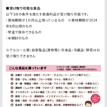
■受け取り可能な食品
以下
3
点の条件を満たす飲食料品が受け取り可能です。
・賞味期限が
1
か月以上残っているもの ※賞味期限が
2024
年8月以降のもの
・常温で保存できるもの
・未開封のもの
※アルコール類・自家製品
(
漬物等
)
・冷凍品・冷蔵品・野菜はお
受け取りできません