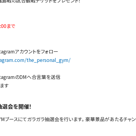
日)福島戦の試合観戦チケットをプレゼント！
:00まで
nstagramアカウントをフォロー
tagram.com/the_personal_gym/
nstagramのDMへ合言葉を送信
ます
抽選会を開催！
L GYMブースにてガラガラ抽選会を行います。 豪華景品があたるチャン