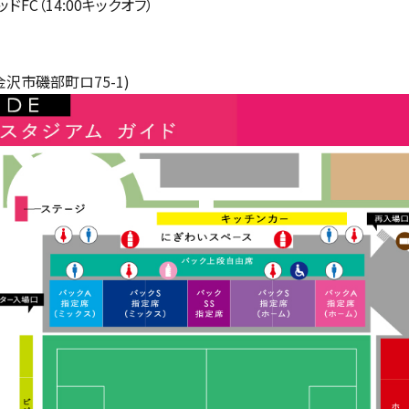
ドFC（14:00キックオフ）
沢市磯部町ロ75-1)