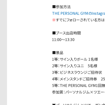
■参加方法
THE PERSONAL GYMのInsta
※
すでにフォローされている方は
■ブース出店時間
11:00～13:30
■景品
1等：サイン入りボール 1名様
2
等：
サイン入りユニ 5名様
3
等：
ビジネスラウンジご招待状 
4
等：
メインスタンドご招待券 25
5
等：
THE PERSONAL GYM1
参加賞：パーソナルジム×ツエー