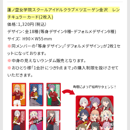
蓮ノ空女学院スクールアイドルクラブ×ツエーゲン金沢 レン
チキュラーカード(2枚入)
価格：
1,320
円（税込）
デザイン：全
18
種
(
等身デザイン
9
種・デフォルメデザイン
9
種
)
サイズ：
H90
×
W55mm
※
同メンバーの「等身デザイン」「デフォルメデザイン」が
2
枚
1
セ
ットになっております。
※
中身の見えないランダム販売となります。
※
おひとり様「
1
会計につき
9
点まで」の購入制限を設けさせて
いただきます。