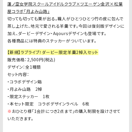
蓮ノ空女学院スクールアイドルクラブ
×ツエーゲン金沢×松葉
屋コラボ「月よみ山路」
切っても切っても栗が出る。職人がひとつひとつ竹の皮に包んで
蒸し上げた、地元で愛される羊羹です。今回は復刻版デザインに
加え、ダービーデザイン・
Aqours
デザインも登場です。
各種商品には特典のステッカーがついています。
【新規】ラブライブ！ダービー限定羊羹2棹入セット
販売価格：2,500円(税込
)
デザイン：全
1
種類
セット内容：
・コラボデザイン箱
・月よみ山路
2
棹
・限定ステッカー
1
枚
・本セット限定 コラボデザインラベル
6
枚
※
おひとり様「
1
会計につき
2
点まで」の購入制限を設けさせて
いただきます。