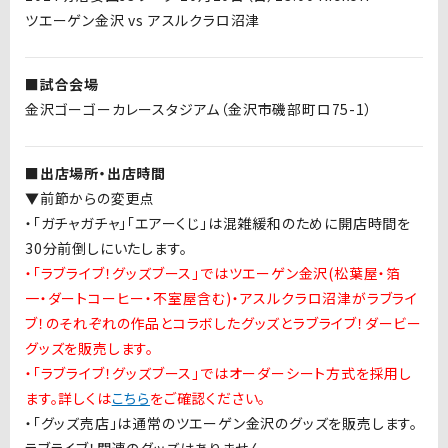
ツエーゲン金沢 vs アスルクラロ沼津
■試合会場
金沢ゴーゴーカレースタジアム（金沢市磯部町ロ75-1）
■出店場所・出店時間
▼前節からの変更点
・「ガチャガチャ」「エアーくじ」は混雑緩和のために開店時間を
30
分前倒しにいたします。
・「ラブライブ！グッズブース」ではツエーゲン金沢(松葉屋・箔
一・ダートコーヒー・不室屋含む)・アスルクラロ沼津がラブライ
ブ！のそれぞれの作品とコラボしたグッズとラブライブ！ダービー
グッズを販売します。
・「ラブライブ！グッズブース」ではオーダーシート方式を採用し
ます。詳しくは
こちら
をご確認ください。
・「グッズ売店」は通常のツエーゲン金沢のグッズを販売します。