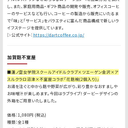
し、また、家庭用商品・ギフト商品の開発や販売、オフィスコーヒ
ーのサービスなども行い、コーヒーの製造から販売にいたるま
で「味」と「サービス」をバラエティに富んだ商品構成で新しいラ
イフステージを提供しています。
▷公式サイト：
https://dartcoffee.co.jp/
加賀麩不室屋
■
蓮ノ空女学院スクールアイドルクラブ
×ツエーゲン金沢×ア
スルクラロ沼津×不室屋コラボ「花麩椀(2個入り)」
お湯を注ぐと中から麩や野菜が広がり、彩り豊かなおすましや
お味噌汁が楽しめます。今回はラブライブ！ダービーデザインの
外箱をご用意いたしました。
価格：
1,080
円
(
税込
)
種類：全
1
種