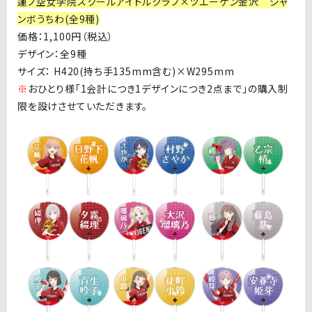
蓮ノ空女学院スクールアイドルクラブ×ツエーゲン金沢 ジャ
ンボうちわ(全9種)
価格：
1,100
円（税込）
デザイン：全
9
種
サイズ：
H420(
持ち手
135mm
含む
)
×
W295mm
※
おひとり様「
1
会計につき
1
デザインにつき
2
点まで」の購入制
限を設けさせていただきます。