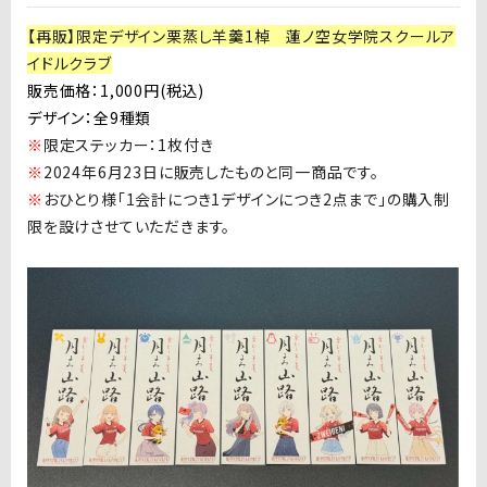
【再販】限定デザイン栗蒸し羊羹1棹
蓮ノ空女学院スクールア
イドルクラブ
販売価格：1,000円(税込)
デザイン：全9種類
※
限定ステッカー：
1
枚付き
※
2024年
6
月
23
日に販売したものと同一商品です。
※
おひとり様「1会計につき1デザインにつき2点まで」の購入制
限を設けさせていただきます。