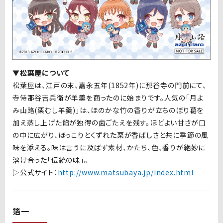
▼松葉屋について
松葉屋は、江戸の末、嘉永五年
(1852
年
)
に那谷寺の門前にて、
寺侍那谷吉兵衛が羊羹を商ったのに始まりです。人気の「月よ
み山路
(
栗むし羊羹
)
」は、ほのかな竹の香りが立ちのぼり葛を
加え蒸し上げた餡が独得の歯ごたえを残す。ほどよい甘さが口
の中に広がり、ほっこりとくずれた栗が香ばしさと共に季節の風
味を添える。味は言うに及ばず素材、かたち、色、香りが絶妙に
溶け合った「伝統の味」。
▷公式サイト：
http://www.matsubaya.jp/index.html
箔一