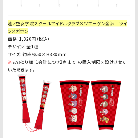
蓮ノ空女学院スクールアイドルクラブ×ツエーゲン金沢 ツイ
ンメガホン
価格：
1,320
円（税込）
デザイン：全
1
種
サイズ：約直径
50
×
H330mm
※
おひとり様「
1
会計につき
2
点まで」の購入制限を設けさせて
いただきます。