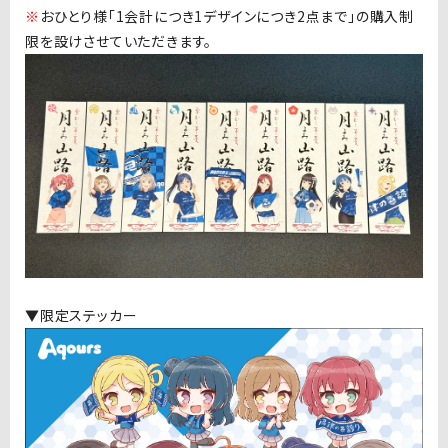
※
おひとり様「
1
会計につき
1
デザインにつき
2
点まで」の購入制
限を設けさせていただきます。
▼限定ステッカー