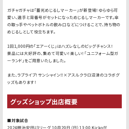
ガチャガチャは「蓄光めじるしマーカー」が新登場！ゆらゆら可
愛い、選手と背番号がセットになっためじるしマーカーです。傘
の取っ手やペットボトルの飲み口などにつけることで、持ち物の
めじるしとして役立ちます。
1回
1,000
円の「エアーくじ」はハズレなしのビッグチャンス！
景品には大好評の、集めて可愛い！楽しい！「ユニフォーム型ガ
ーランド」をご用意いたしました。
また、ラブライブ！サンシャイン‼︎×アスルクラロ沼津のコラボグ
ッズもあります！
グッズショップ出店概要
■対象試合
2024明治安田J3リーグ 10
月20日（日）13:00 Kickoff