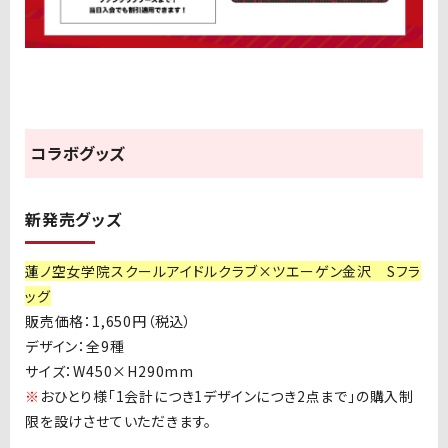
コラボグッズ
新発売グッズ
蓮ノ空女学院スクールアイドルクラブ×ツエーゲン金沢 Sフラ
ッグ
販売価格：
1,650
円（税込）
デザイン：全
9
種
サイズ：
W450×H290mm
※
おひとり様「
1
会計につき
1
デザインにつき
2
点まで」の購入制
限を設けさせていただきます。