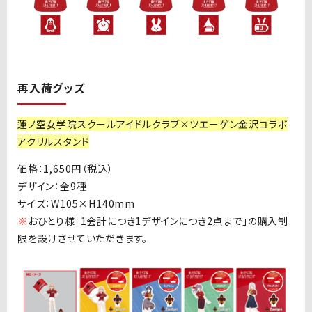
再入荷グッズ
蓮ノ空女学院スクールアイドルクラブ×ツエーゲン金沢コラボ
アクリルスタンド
価格：
1,650
円（税込）
デザイン：全
9
種
サイズ：
W105×H140mm
※
おひとり様「
1
会計につき
1
デザインにつき
2
点まで」の購入制
限を設けさせていただきます。