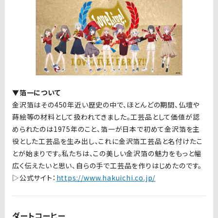
▼箔一について
金沢箔はその450年近い歴史の中で、ほとんどの期間、仏壇や
蒔絵等の材料として扱われてきました。工芸品として価値が認
められたのは1975年のこと、箔一が日本で初めて金沢箔を主
役とした工芸品を生み出し、これに金沢箔工芸品と名付けたこ
とが始まりです。私たちは、この美しい金沢箔の魅力をもっと幅
広く伝えたいと思い、自らの手で工芸品を作りはじめたのです。
▷公式サイト：
https://www.hakuichi.co.jp/
ダートコーヒー