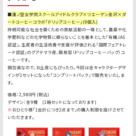
■
蓮ノ空女学院スクールアイドルクラブ
×ツエーゲン金沢×ダ
ートコーヒーコラボ「ドリップコーヒー」(9個入)
持続可能な社会を築くための貢献活動の一環として、農薬や化
学肥料などの化学物質に頼らないことを基本とした「有機
JAS
認証」、生産者の生活改善や支援が評価される「国際フェアトレ
ード認証」のグアテマラ産、簡易型（ドリップコーヒーバッグ）コ
ーヒーです。
個包装なので、お土産にもぴったり。今回は全キャラクターデザ
インが
1
セットになった「コンプリートパック」で販売をいたしま
す。
価格：
2,980
円
(
税込
)
デザイン：全
9
種
(1
箱セットになっております
)
※
おひとり様「
1
会計につき
2
点まで」の購入制限を設けさせて
いただきます。