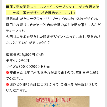
■
蓮ノ空女学院スクールアイドルクラブ
×ツエーゲン金沢×箔
一コラボ 限定デザイン「金沢箔ティーマット」
世界の名だたるラグジュアリーブランドの内装、外装デザインに
採用され続けてきた箔一独自の金沢の美と技術を落とし込んだ
ティーマット。
今回はコラボを記念した限定デザインとなっています。記念のパ
ネルとしていかがでしょうか？
販売価格：
5,500
円
(
税込
)
デザイン：全
1
種
サイズ
W300
×
D200
×
H3mm
※
変形または変色するおそれがありますので、直射日光は避け
てください。
※
おひとり様「
1
会計につき
2
点まで」の購入制限を設けさせて
いただきます。