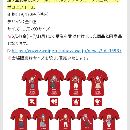
ボユニフォーム
価格：
19,470
円（税込）
デザイン：全
9
種
サイズ：
L /O/XO
サイズ
※
6/14(金
)〜7/1(
月
)
にて受注を受け付けました商品と同商品
となります。
▷
https://www.zweigen-kanazawa.jp/news/?id=16937
※
会場販売はサイズを絞り、販売いたします。