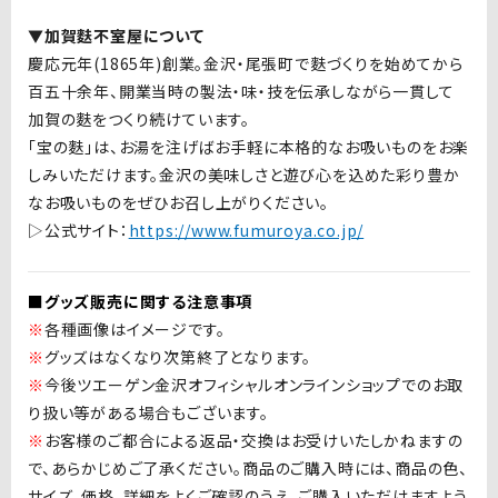
▼加賀麩不室屋について
慶応元年
(1865
年
)
創業。金沢・尾張町で麩づくりを始めてから
百五十余年、開業当時の製法・味・技を伝承しながら一貫して
加賀の麩をつくり続けています。
「宝の麩」は、お湯を注げばお手軽に本格的なお吸いものをお楽
しみいただけます。金沢の美味しさと遊び心を込めた彩り豊か
なお吸いものをぜひお召し上がりください。
▷公式サイト：
https://www.fumuroya.co.jp/
■グッズ販売に関する注意事項
※
各種画像はイメージです。
※
グッズはなくなり次第終了となります。
※
今後ツエーゲン金沢オフィシャルオンラインショップでのお取
り扱い等がある場合もございます。
※
お客様のご都合による返品・交換はお受けいたしかねますの
で、あらかじめご了承ください。商品のご購入時には、商品の色、
サイズ、価格、詳細をよくご確認のうえ、ご購入いただけますよう