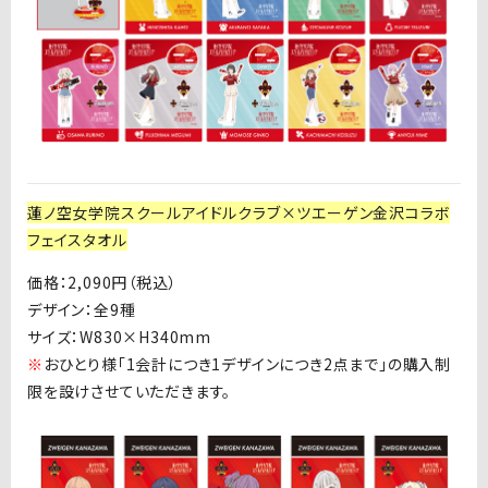
蓮ノ空女学院スクールアイドルクラブ×ツエーゲン金沢コラボ
フェイスタオル
価格：
2,090
円（税込）
デザイン：全
9
種
サイズ：
W830×H340mm
※
おひとり様「
1
会計につき
1
デザインにつき
2
点まで」の購入制
限を設けさせていただきます。