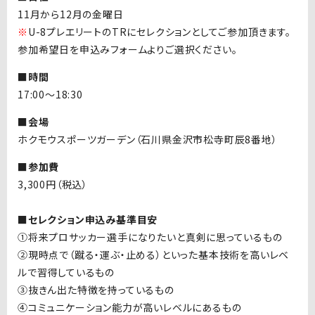
11
月から
12
月の金曜日
※
U-8プレエリートの
TR
にセレクションとしてご参加頂きます。
参加希望日を申込みフォームよりご選択ください。
■時間
17:00
～18
:30
■会場
ホクモウスポーツガーデン（石川県金沢市松寺町辰
8
番地）
■参加費
3,300
円（税込）
■セレクション申込み基準目安
①将来プロサッカー選手になりたいと真剣に思っているもの
②現時点で（蹴る・運ぶ・止める）といった基本技術を高いレベ
ルで習得しているもの
③抜きん出た特徴を持っているもの
④コミュニケーション能力が高いレベルにあるもの