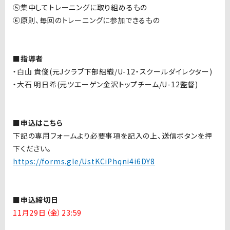
⑤集中してトレーニングに取り組めるもの
⑥原則、毎回のトレーニングに参加できるもの
■指導者
・白山 貴俊
(
元
J
クラブ下部組織
/U-12
・スクールダイレクター
)
・大石 明日希
(
元ツエーゲン金沢トップチーム
/U-12
監督
)
■申込はこちら
下記の専用フォームより必要事項を記入の上、送信ボタンを押
下ください。
https://forms.gle/UstKCiPhqni4i6DY8
■申込締切日
11月29日（金）23:59