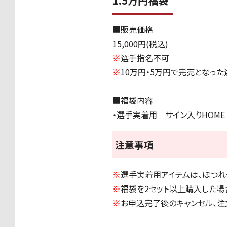
1.5万円福袋
■
販売価格
15,000
円
(
税込
)
※
選手指名不可
※
10万円・
5
万円で完売となった
■
福袋内容
・選手実着用 サイン入り
HOME 
注意事項
※
選手実着用アイテムは、ほつれ
※
福袋を
2
セット以上購入した場
※
お申込完了後のキャンセル、注