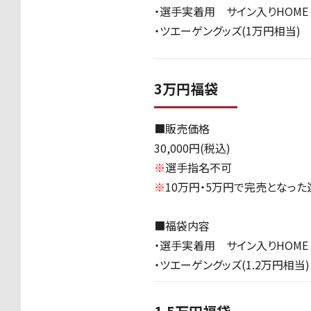
・選手実着用 サイン入り
HOME 
・ツエーゲングッズ
(1
万円相当
)
3万円福袋
■販売価格
30,000
円
(
税込
)
※
選手指名不可
※
10万円・
5
万円で完売となった
■福袋内容
・選手実着用 サイン入り
HOME 
・ツエーゲングッズ
(1.2
万円相当
)