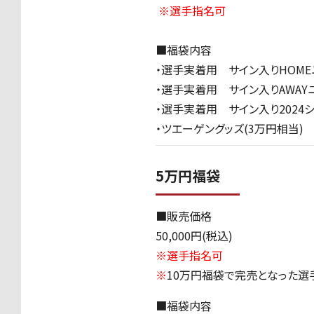
※選手指名可
■
福袋内容
・選手実着用 サイン入り
HOME
・選手実着用 サイン入り
AWAY
・選手実着用 サイン入り
2024
・ツエーゲングッズ
(3
万円相当
)
5万円福袋
■販売価格
50,000円(税込)
※選手指名可
※
10万円福袋で完売となった選
■
福袋内容