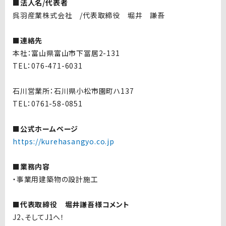
■法人名/代表者
呉羽産業株式会社 /代表取締役 堀井 謙吾
■連絡先
本社：富山県富山市下冨居2-131
TEL：076-471-6031
石川営業所：石川県小松市園町ハ137
TEL：0761-58-0851
■公式ホームページ
https://kurehasangyo.co.jp
■業務内容
・事業用建築物の設計施工
■代表取締役 堀井謙吾様コメント
J2、そしてJ1へ！