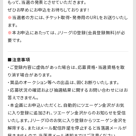
もって、当選の発表とさせていただきます。
ぜひお早めにお申込をお待ちしております！
※
当選者の方には、チケット取得・発券用の
URL
をお送りいたし
ます。
※
本お申込にあたっては、Ｊリーグ
ID
登録
(
会員登録無料
)
が必
要です。
■注意事項
・ご登録内容に虚偽があった場合は、応募資格・当選資格を取
り消す場合があります。
・賞品のオークション等への出品は、固くお断りいたします。
・応募状況の確認および抽選結果に関するお問い合わせにはお
答えできません。
・本企画にお申込いただくと、自動的にツエーゲン金沢がお気
に入り登録に追加され、ツエーゲン金沢からのお知らせを受信
いたします。
J
リーグ
ID
のお気に入り登録からツエーゲン金沢を
解除する、またはメール配信許諾を停止すると当落選メールが
届きませんので、当落選メール通知まではご注意ください。