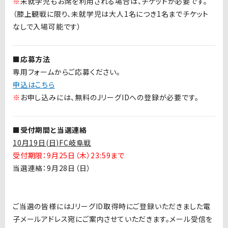
※
未就学児もお席を利用される場合は、チケットが必要です。
（膝上観戦に限り、未就学児は大人1名につき1名までチケット
なしで入場可能です）
■応募方法
専用フォームからご応募ください。
申込はこちら
※
お申し込みには、無料の
J
リーグ
ID
への登録が必要です。
■受付期間と当選連絡
10月19日(日)FC岐阜戦
受付期限：9月25日（木）23:59まで
当選連絡：9月28日（日）
ご当選の皆様には
J
リーグ
ID
取得時にご登録いただきました電
子メールアドレス宛にご案内させていただきます。メール受信を