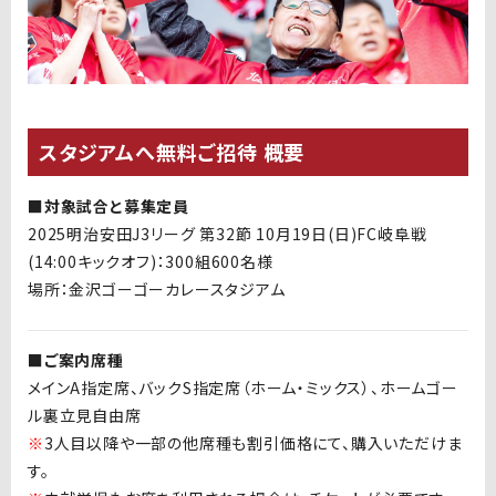
スタジアムへ無料ご招待 概要
■対象試合と募集定員
2025明治安田J3リーグ 第32節 10月19日(日)FC岐阜戦
(14:00キックオフ)：300組600名様
場所：金沢ゴーゴーカレースタジアム
■ご案内席種
メインA指定席、バックS指定席（ホーム・ミックス）、ホームゴー
ル裏立見自由席
※
3人目以降や一部の他席種も割引価格にて、購入いただけま
す。