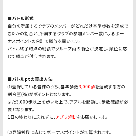
■バトル形式
自分の所属するクラブのメンバーがどれだけ基準歩数を達成で
きたかの割合と、所属するクラブの参加メンバー数によるボー
ナスポイントの合計で勝敗を競います。
バトル終了時点の戦績でグループ内の順位が決定し、順位に応
じて勝点が付与されます。
■バトルptの算出方法
⑴登録している皆様のうち、基準歩数
3,000歩
を達成する方の
割合(%)がポイントとなります。
また3,000歩以上を歩いた上で、アプルを起動し、歩数確認が必
要となります。
1日の終わりに忘れずに、
アプリ起動
をお願いします。
⑵登録者数に応じてボーナスポイントが加算されます。