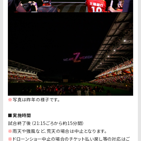
※
写真は昨年の様子です。
■実施時間
試合終了後（21:15ごろから約15分間）
※
雨天や強風など、荒天の場合は中止となります。
※
ドローンショー中止の場合のチケット払い戻し等の対応はご