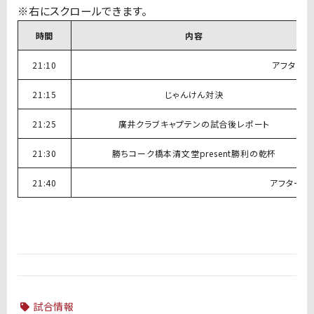
時間
内容
21:10
アフタース
21:15
じゃんけん対決
21:25
廣井クラブキャプテンの試合後レポート
21:30
勝ちコーク橋本清文堂present勝利の乾杯
21:40
アフターステ
試合情報