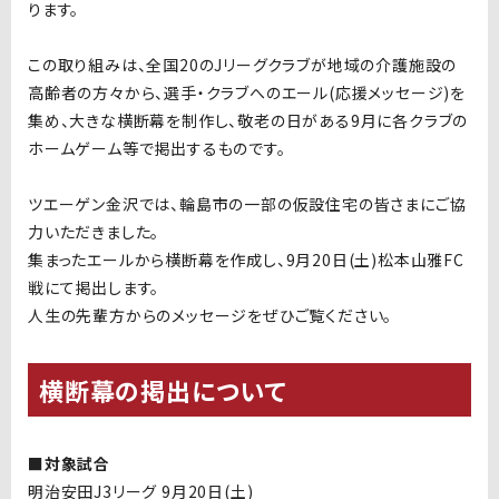
ります。
この取り組みは、全国20のJリーグクラブが地域の介護施設の
高齢者の方々から、選手・クラブへのエール(応援メッセージ)を
集め、大きな横断幕を制作し、敬老の日がある9月に各クラブの
ホームゲーム等で掲出するものです。
ツエーゲン金沢では、輪島市の一部の仮設住宅の皆さまにご協
力いただきました。
集まったエールから横断幕を作成し、9月20日(土)松本山雅FC
戦にて掲出します。
⼈⽣の先輩⽅からのメッセージをぜひご覧ください。
横断幕の掲出について
■対象試合
明治安田
J3
リーグ
9
月
20
日
(
土
)