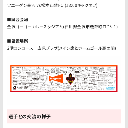
ツエーゲン金沢
vs
松本山雅
FC (
18:00
キックオフ)
■試合会場
金沢ゴーゴーカレースタジアム(石川県金沢市磯部町ロ75
-1)
■設置場所
2階コンコース 広見プラザ(メイン席とホームゴール裏の間)
選手との交流の様子