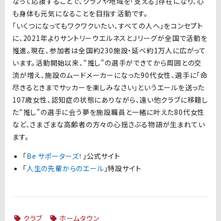
なって応援することで、クラブや地域を「⽀える」存在になり、⼼
も⾝体も元気になることを⽬指す活動です。
「いくつになってもワクワクいたい、すべての⼈へ」をコンセプト
に、2021年よりサントリーウエルネスとＪリーグが全国で活動を
推進。現在、参加者は全国約230施設・延べ約1万⼈に広がって
います。活動開始以来、“推し”の選⼿ができてから周囲との交
流が増え、施設のムードメーカーになった90代⼥性、選⼿に「命
尽きるときまでサッカーを楽しみなさい」というエールを送った
107歳⼥性、認知症の状態にありながら、遠い他クラブに移籍し
た“推し”の選⼿に会う夢を施設職員と⼀緒に叶えた80代⼥性
など、さまざまな⾼齢者の⽅々の⼼揺さぶる物語が⽣まれてい
ます。
「
Be サポーターズ！
」公式サイト
「
人生の先輩からのエール
」特設サイト
クラブ
ホームタウン