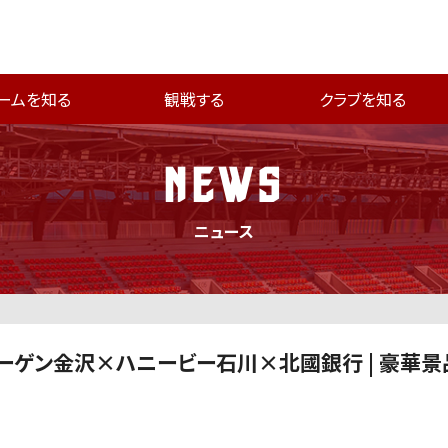
ームを知る
観戦する
クラブを知る
NEWS
ニュース
】ツエーゲン金沢×ハニービー石川×北國銀行 | 豪