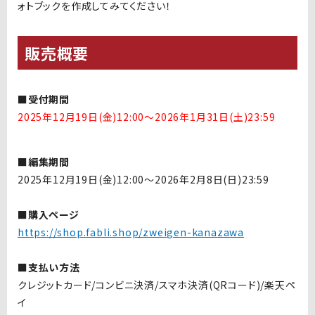
ォトブックを作成してみてください！
販売概要
■受付期間
2025年12月19日(金)12:00〜2026年1月31日(土)23:59
■編集期間
2025
年
12
月
19
日
(
金
)12:00〜2026
年
2
月
8
日
(
日
)23:59
■購入ページ
https://shop.fabli.shop/zweigen-kanazawa
■支払い方法
クレジットカード
/
コンビニ決済
/
スマホ決済
(QR
コード
)/
楽天ペ
イ