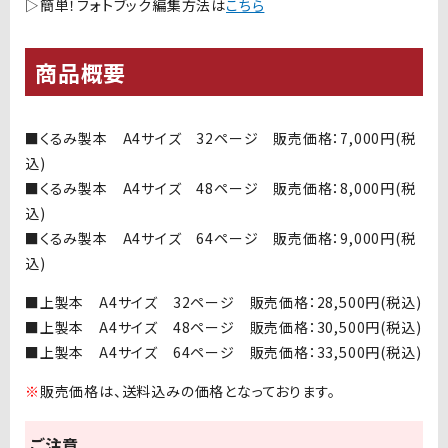
▷簡単！フォトブック編集方法は
こちら
商品概要
■くるみ製本
A4
サイズ
32
ページ 販売価格：
7,000
円
(
税
込
)
■くるみ製本
A4
サイズ
48
ページ 販売価格：
8,000
円
(
税
込
)
■くるみ製本
A4
サイズ
64
ページ 販売価格：
9,000
円
(
税
込
)
■上製本
A4
サイズ
32
ページ 販売価格：
28,500
円
(
税込
)
■上製本
A4
サイズ
48
ページ 販売価格：
30,500
円
(
税込
)
■上製本
A4
サイズ
64
ページ 販売価格：
33,500
円
(
税込
)
※
販売価格は、送料込みの価格となっております。
ご注意