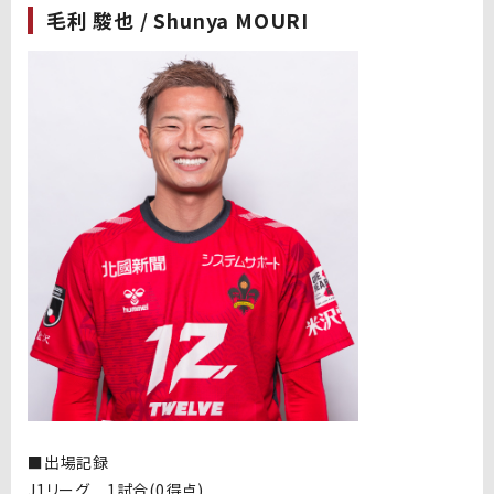
毛利 駿也 / Shunya MOURI
■出場記録
J1リーグ 1試合(0得点)