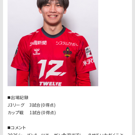
◼️出場記録
J3リーグ 3試合(0得点)
カップ戦 1試合(0得点)
◼️コメント