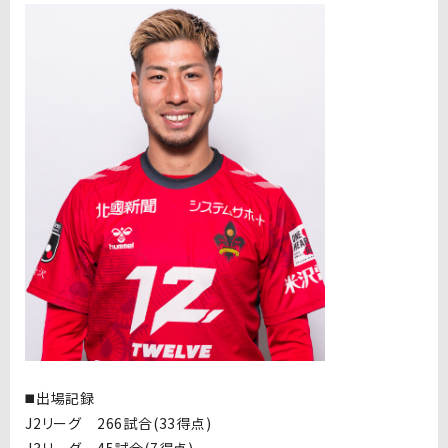
◼️出場記録
J2リーグ 266試合(33得点)
J3リーグ 45試合(7得点)