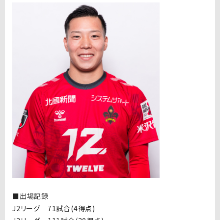
■出場記録
J2リーグ 71試合(4得点)