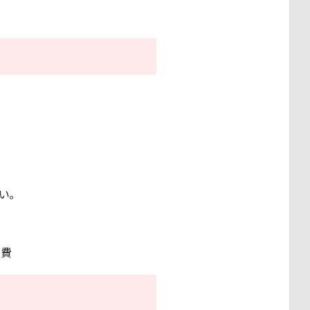
い。
経費