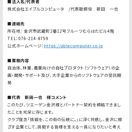
■法人名/代表者
株式会社エイブルコンピュータ /代表取締役 新田 一也
■連絡先
所在地： 金沢市武蔵町2番12号フルーツむらはたビル4階
TEL：076-214-8759
公式ホームページ：
https://ablecomputer.co.jp
■業務内容
自治体、林業、農業向けの自社プロダクト（ソフトウェア）の企
画・開発・サポート及び、大手企業からのソフトウェアの受託開
発
■代表 新田一也 様コメント
このたび、ツエーゲン金沢様とパートナー契約を締結できまし
たことを光栄に存じます。
クラブ理念「挑戦を、この街の伝統に。」に深く共感し、金沢に根
ざす企業として、挑戦する皆様を支える一員になりたいと考え