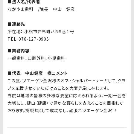
■法人名/代表者
なかやま歯科
/
院長 中山 健彦
■連絡先
所在地： 小松市若杉町ハ５６番１号
TEL：076-127-0905
■業務内容
一般歯科、口腔外科、小児歯科
■代表 中山健彦 様コメント
この度、ツエーゲン金沢様のオフィシャルパートナーとして、クラ
ブを応援させていただけることを大変光栄に存じます。
当院は地域の皆様の多様な要望に応えられるよう、一期一会を
大切にし、健口（健康）で豊かな暮らしを支えることを目指して
おります。挑戦無くして成功なし、頑張れツエーゲン金沢！！