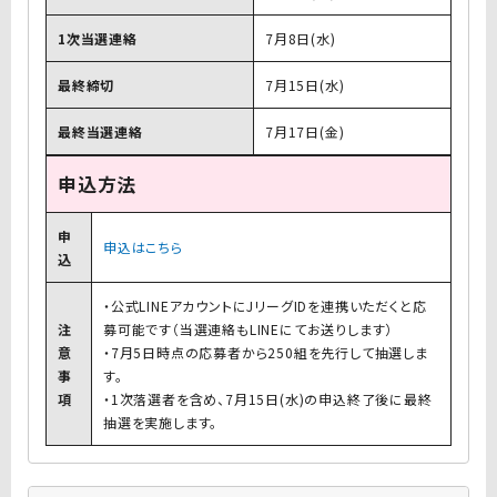
1次当選連絡
7月8日(水)
最終締切
7月15日(水)
最終当選連絡
7月17日(金)
申込方法
申
申込はこちら
込
・公式LINEアカウントにJリーグIDを連携いただくと応
注
募可能です（当選連絡もLINEにてお送りします）
意
・7月5日時点の応募者から250組を先行して抽選しま
事
す。
項
・1次落選者を含め、7月15日(水)の申込終了後に最終
抽選を実施します。