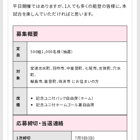
平日開催ではありますが、1人でも多くの能登の皆様に、本
試合を楽しんでいただければと思います。
募集概要
定
500組1,000名様（抽選）
員
宝達志水町、羽咋市、中能登町、七尾市、志賀町、穴水
対
町、
象
輪島市、能登町、珠洲市 にお住まいの方
席
記念ユニ付バック自由席（ホーム）
種
記念ユニ付ホームゴール裏自由席
応募締切・当選連絡
1次締切
7月5日(日)